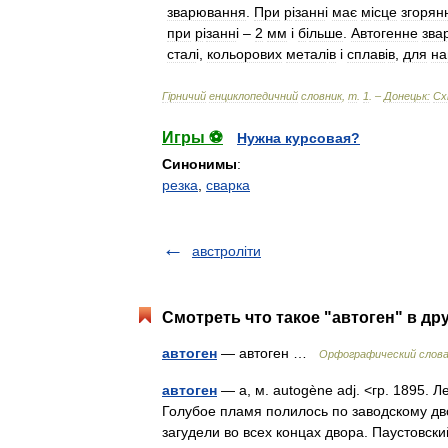
зварювання
.
При
р
і
занн
і
має
м
і
сце
згорян
при
р
і
занн
і –
2
мм
і
б
і
льше
.
Автогенне
зва
стал
і,
кольорових
метал
і
в
і
сплав
і
в
,
для
на
Г
і
рничий
енциклопедичний
словник
,
т
.
1
. –
Донецьк:
Сх
Игры ⚽
Нужна курсовая?
Синонимы
:
резка
,
сварка
австроліти
Смотреть что такое "автоген" в др
автоген
— автоген …
Орфографический слова
автоген
— а, м. autogène adj. <гр. 1895. Л
Голубое пламя полилось по заводскому дв
загудели во всех концах двора. Паустовс