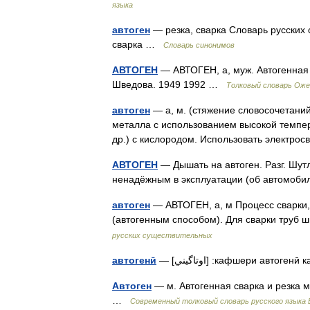
языка
автоген
— резка, сварка Словарь русских с
сварка …
Словарь синонимов
АВТОГЕН
— АВТОГЕН, а, муж. Автогенная 
Шведова. 1949 1992 …
Толковый словарь Оже
автоген
— а, м. (стяжение словосочетаний 
металла с использованием высокой темпер
др.) с кислородом. Использовать электрос
АВТОГЕН
— Дышать на автоген. Разг. Шут
ненадёжным в эксплуатации (об автомоби
автоген
— АВТОГЕН, а, м Процесс сварки,
(автогенным способом). Для сварки труб
русских существительных
автогенӣ
— [اوتاگيني] :кафшери ав
Автоген
— м. Автогенная сварка и резка 
…
Современный толковый словарь русского языка