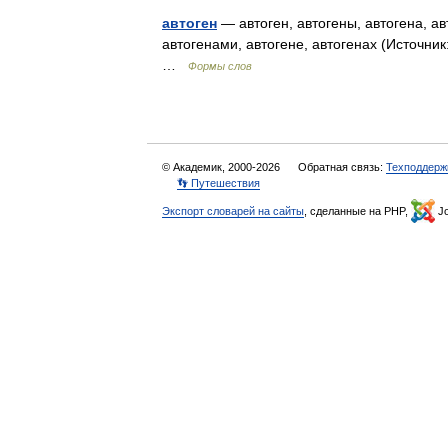
автоген
— автоген, автогены, автогена, авт
автогенами, автогене, автогенах (Источни
…
Формы слов
© Академик, 2000-2026
Обратная связь:
Техподдерж
👣 Путешествия
Экспорт словарей на сайты
, сделанные на PHP,
Jo