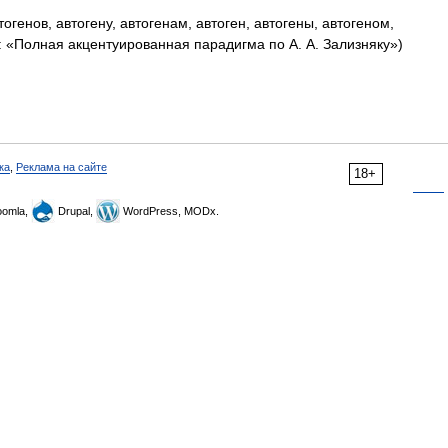
огенов, автогену, автогенам, автоген, автогены, автогеном,
к: «Полная акцентуированная парадигма по А. А. Зализняку»)
ка
,
Реклама на сайте
18+
omla,
Drupal,
WordPress, MODx.