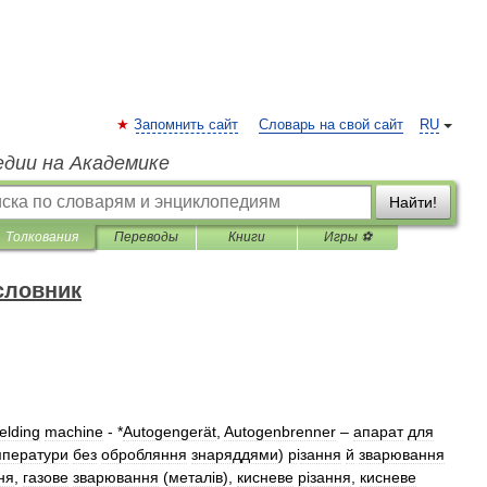
Запомнить сайт
Словарь на свой сайт
RU
едии на Академике
Найти!
Толкования
Переводы
Книги
Игры ⚽
словник
elding
machine
- *
Autogengerät
,
Autogenbrenner
–
апарат
для
мператури
без
обробляння
знаряддями
)
р
і
зання
й
зварювання
ня
,
газове
зварювання
(
метал
і
в
),
кисневе
р
і
зання
,
кисневе