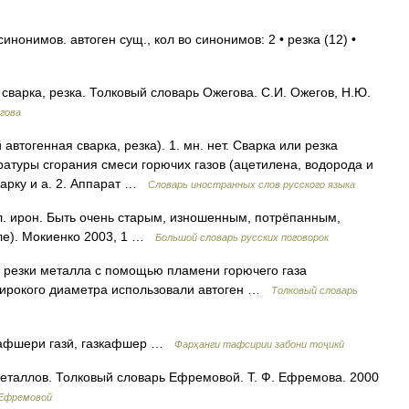
инонимов. автоген сущ., кол во синонимов: 2 • резка (12) •
сварка, резка. Толковый словарь Ожегова. С.И. Ожегов, Н.Ю.
гова
автогенная сварка, резка). 1. мн. нет. Сварка или резка
атуры сгорания смеси горючих газов (ацетилена, водорода и
варку и а. 2. Аппарат …
Словарь иностранных слов русского языка
л. ирон. Быть очень старым, изношенным, потрёпанным,
ле). Мокиенко 2003, 1 …
Большой словарь русских поговорок
 резки металла с помощью пламени горючего газа
 широкого диаметра использовали автоген …
Толковый словарь
тогенӣ кафшери газӣ, газкафшер …
Фарҳанги тафсирии забони тоҷикӣ
металлов. Толковый словарь Ефремовой. Т. Ф. Ефремова. 2000
 Ефремовой