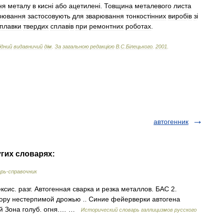
ня
металу
в
кисн
і
або
ацетилен
і.
Товщина
металевого
листа
рювання
застосовують
для
зварювання
тонкост
і
нних
вироб
і
в
з
і
плавки
твердих
сплав
і
в
при
ремонтних
роботах
.
і
дний
видавничий
д
і
м
.
За
загальною
редакц
і
єю
В
.
С
.
Б
і
лецького
.
2001
.
автогенник
угих словарях:
рь-справочник
ексис. разг. Автогенная сварка и резка металлов. БАС 2.
ору нестерпимой дрожью .. Синие фейерверки автогена
кий Зона голуб. огня.… …
Исторический словарь галлицизмов русского