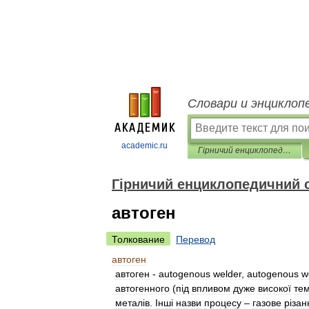
Словари и энциклоп
academic.ru
Гірничий енциклопедичний словник
Гірничий енциклопедичний 
автоген
Толкование
Перевод
автоген
автоген
-
autogenous
welder
,
autogenous
w
автогенного
(
п
і
д
впливом
дуже
високої
те
метал
і
в
.
Інш
і
назви
процесу
–
газове
р
і
зан